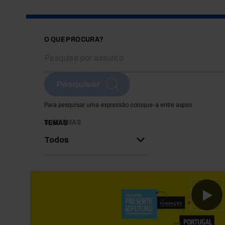
O QUE PROCURA?
Pesquisar
Para pesquisar uma expressão coloque-a entre aspas
SUBTEMAS
TEMAS
Todos