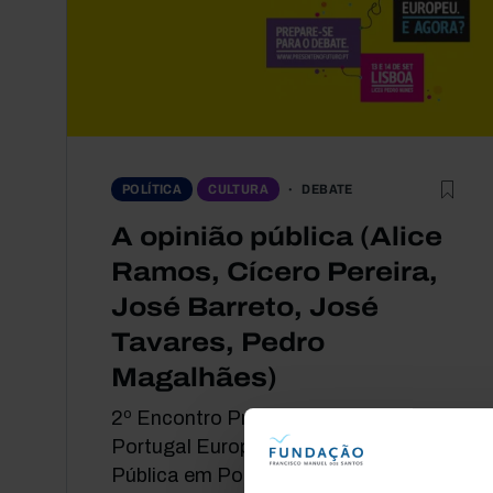
DEBATE
POLÍTICA
CULTURA
A opinião pública (Alice
Ramos, Cícero Pereira,
José Barreto, José
Tavares, Pedro
Magalhães)
2º Encontro Presente no Futuro -
Portugal Europeu. E Agora? A Opinião
Pública em Portugal Oradores: Alice