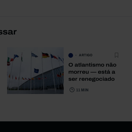
ssar
ARTIGO
O atlantismo não
morreu — está a
ser renegociado
11 MIN