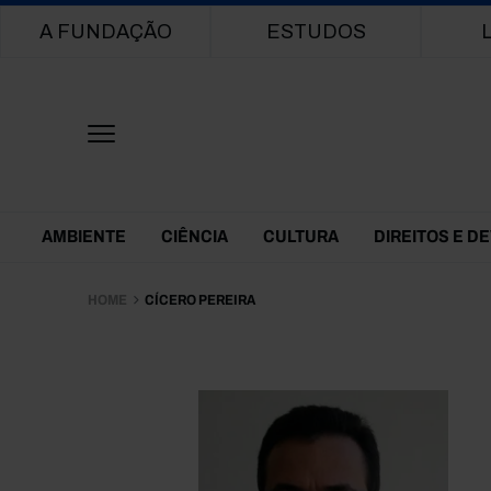
Main navigation
A FUNDAÇÃO
ESTUDOS
Themes Menu
AMBIENTE
CIÊNCIA
CULTURA
DIREITOS E D
HOME
CÍCERO PEREIRA