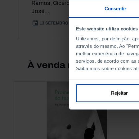
Ramos, Cícero Pereira, José Barreto,
Consentir
José...
13 SETEMBRO 2013
82 MIN
Este website utiliza cookies
Utilizamos, por definição, a
através do mesmo. Ao "Permit
melhor experiência de naveg
serviços, de acordo com as s
À venda na Livraria
Saiba mais sobre cookies at
Rejeitar