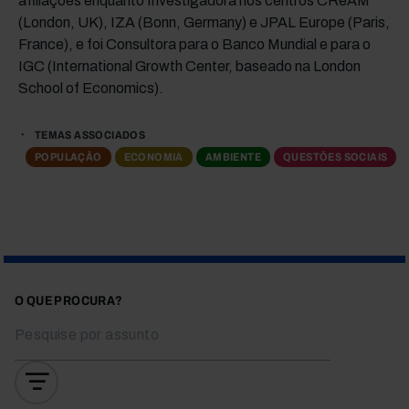
afiliações enquanto Investigadora nos centros CReAM
(London, UK), IZA (Bonn, Germany) e JPAL Europe (Paris,
France), e foi Consultora para o Banco Mundial e para o
IGC (International Growth Center, baseado na London
School of Economics).
TEMAS ASSOCIADOS
POPULAÇÃO
ECONOMIA
AMBIENTE
QUESTÕES SOCIAIS
O QUE PROCURA?