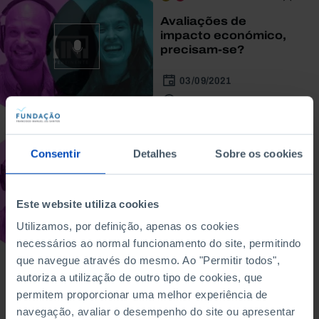
Avaliações de
impacto económico,
precisam-se?
03/09/2021
50 MIN
PODCAST
Consentir
Detalhes
Sobre os cookies
Políticas económicas:
devem ser testadas?
Este website utiliza cookies
05/08/2021
Utilizamos, por definição, apenas os cookies
49 MIN
necessários ao normal funcionamento do site, permitindo
que navegue através do mesmo. Ao "Permitir todos",
autoriza a utilização de outro tipo de cookies, que
permitem proporcionar uma melhor experiência de
Ver mais
navegação, avaliar o desempenho do site ou apresentar