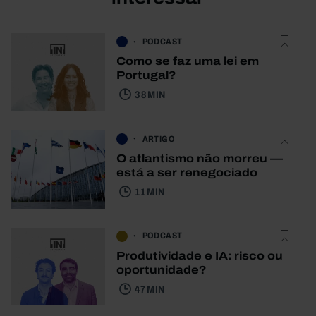
PODCAST
Como se faz uma lei em
Portugal?
38 MIN
ARTIGO
O atlantismo não morreu —
está a ser renegociado
11 MIN
PODCAST
Produtividade e IA: risco ou
oportunidade?
47 MIN