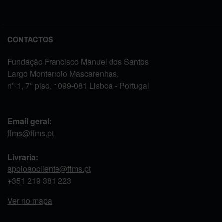
CONTACTOS
Fundação Francisco Manuel dos Santos
Largo Monterroio Mascarenhas,
nº 1, 7º piso, 1099-081 Lisboa - Portugal
Email geral:
ffms@ffms.pt
Livraria:
apoioaocliente@ffms.pt
+351
219 381 223
Ver no mapa