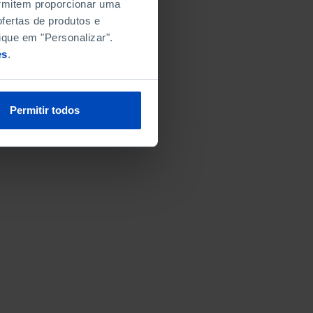
permitem proporcionar uma
fertas de produtos e
ique em "Personalizar".
es
.
Permitir todos