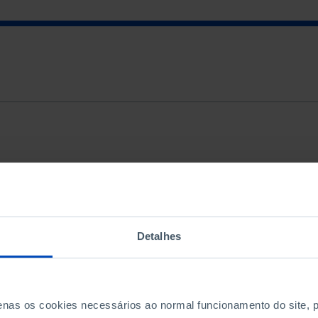
TIPOLOGIA
ORDENAR PO
Todos
Mais releva
Detalhes
penas os cookies necessários ao normal funcionamento do site,