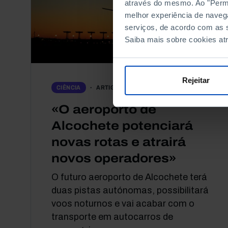
através do mesmo. Ao "Permit
melhor experiência de naveg
serviços, de acordo com as s
Saiba mais sobre cookies at
Rejeitar
ARTIGO
CIÊNCIA
«O aeroporto de
Alcochete potenciará
novas rotas e atrairá
novos operadores»
O futuro aeroporto de Alcochete terá
duas pistas autónomas, possibilitará
voos noturnos e vai acabar com o
transporte em autocarros de