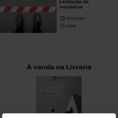
Limitação de
mandatos
30/05/2017
2 MIN
À venda na Livraria