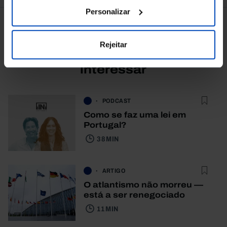
Personalizar
Rejeitar
Também lhe pode
interessar
PODCAST
Como se faz uma lei em
Portugal?
38 MIN
ARTIGO
O atlantismo não morreu —
está a ser renegociado
11 MIN