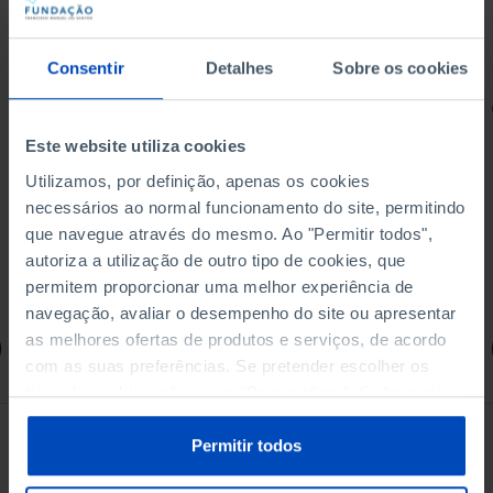
Consentir
Detalhes
Sobre os cookies
RETRATOS
Este website utiliza cookies
Promessas do Futebol
Utilizamos, por definição, apenas os cookies
necessários ao normal funcionamento do site, permitindo
que navegue através do mesmo. Ao "Permitir todos",
autoriza a utilização de outro tipo de cookies, que
4,50 €
permitem proporcionar uma melhor experiência de
5,00 €
-10%
navegação, avaliar o desempenho do site ou apresentar
as melhores ofertas de produtos e serviços, de acordo
Comprar
com as suas preferências. Se pretender escolher os
tipos de cookies, clique em "Personalizar". Saiba mais
sobre cookies através da gestão de preferências ou da
nossa
Política de Cookies
.
Permitir todos
Ver todos