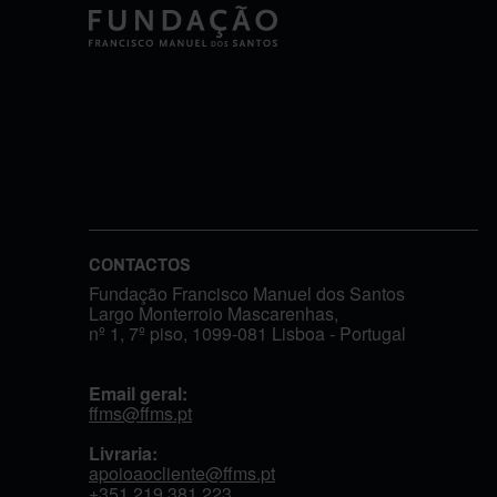
CONTACTOS
Fundação Francisco Manuel dos Santos
Largo Monterroio Mascarenhas,
nº 1, 7º piso, 1099-081 Lisboa - Portugal
Email geral:
ffms@ffms.pt
Livraria:
apoioaocliente@ffms.pt
+351
219 381 223