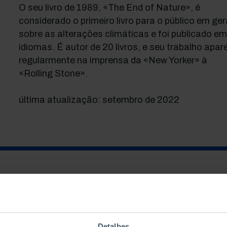
O seu livro de 1989, «The End of Nature», é
considerado o primeiro livro para o público em ger
sobre as alterações climáticas e foi publicado e
idiomas. É autor de 20 livros, e seu trabalho apar
regularmente na imprensa da «New Yorker» à
«Rolling Stone».
última atualização: setembro de 2022
Detalhes