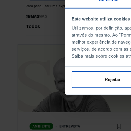
Para pesquisar uma expressão coloque-a entre aspas
SUBTEMAS
TEMAS
Este website utiliza cookies
Todos
Utilizamos, por definição, a
através do mesmo. Ao "Permit
melhor experiência de naveg
serviços, de acordo com as s
Saiba mais sobre cookies at
Rejeitar
ENTREVISTA
AMBIENTE