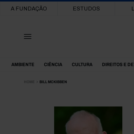
Main navigation
A FUNDAÇÃO
ESTUDOS
Themes Menu
AMBIENTE
CIÊNCIA
CULTURA
DIREITOS E D
HOME
BILL MCKIBBEN