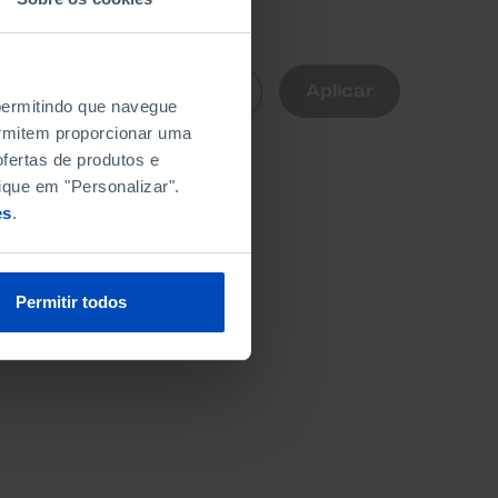
R
Aplicar
Limpar
nte
 permitindo que navegue
permitem proporcionar uma
fertas de produtos e
ique em "Personalizar".
es
.
Permitir todos