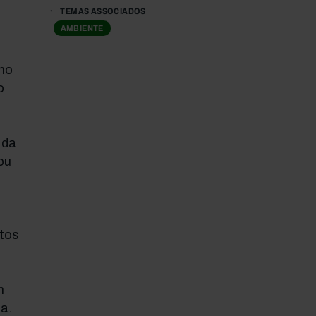
TEMAS ASSOCIADOS
AMBIENTE
ano
o
 da
ou
stos
m
a.