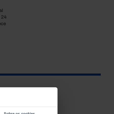
al
m 24
ece
Sobre os cookies