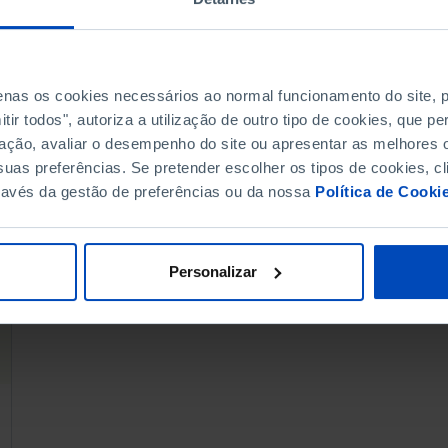
TIPOLOGIA
ORDENAR PO
Todos
Mais releva
penas os cookies necessários ao normal funcionamento do site,
ir todos", autoriza a utilização de outro tipo de cookies, que 
ação, avaliar o desempenho do site ou apresentar as melhores o
uas preferências. Se pretender escolher os tipos de cookies, cl
ravés da gestão de preferências ou da nossa
Política de Cooki
Personalizar