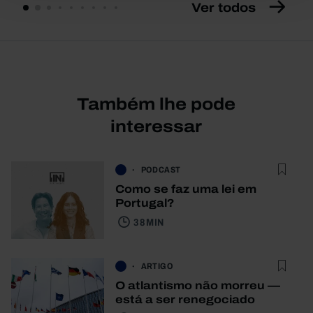
Ver todos
Também lhe pode
interessar
PODCAST
Como se faz uma lei em
Portugal?
38 MIN
ARTIGO
O atlantismo não morreu —
está a ser renegociado