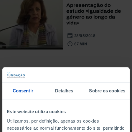
Apresentação do
estudo «Igualdade de
género ao longo da
vida»
28/05/2018
67 MIN
À venda na Livraria
Consentir
Detalhes
Sobre os cookies
Este website utiliza cookies
Utilizamos, por definição, apenas os cookies
necessários ao normal funcionamento do site, permitindo