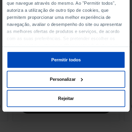
que navegue através do mesmo. Ao "Permitir todos",
autoriza a utilização de outro tipo de cookies, que
permitem proporcionar uma melhor experiência de
navegação, avaliar o desempenho do site ou apresentar
as melhores ofertas de produtos e serviços, de acordo
com as suas preferências. Se pretender escolher os
RETRATOS
tipos de cookies, clique em "Personalizar". Saiba mais
sobre cookies através da gestão de preferências ou da
Promessas do Futebol
nossa
Política de Cookies
.
Permitir todos
Personalizar
4,50 €
5,00 €
-10%
Rejeitar
Comprar