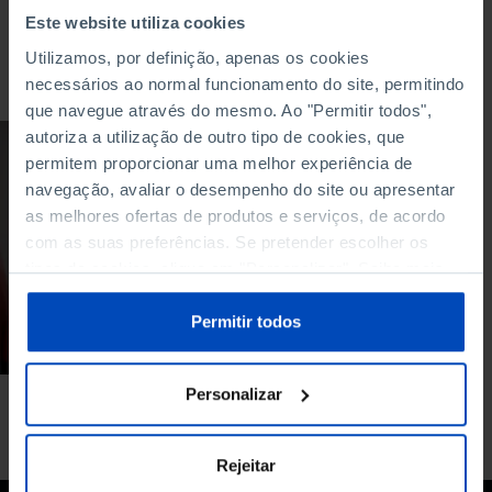
Este website utiliza cookies
Utilizamos, por definição, apenas os cookies
Para pesquisar uma expressão coloque-a entre aspas
necessários ao normal funcionamento do site, permitindo
que navegue através do mesmo. Ao "Permitir todos",
autoriza a utilização de outro tipo de cookies, que
ARTIGO
permitem proporcionar uma melhor experiência de
«A tecnologia tem
navegação, avaliar o desempenho do site ou apresentar
vários benefícios,
as melhores ofertas de produtos e serviços, de acordo
mas não é a resposta
com as suas preferências. Se pretender escolher os
para todos os
tipos de cookies, clique em "Personalizar". Saiba mais
problemas»
sobre cookies através da gestão de preferências ou da
nossa
Política de Cookies
.
Permitir todos
12/05/2021
6 MIN
Personalizar
Rejeitar