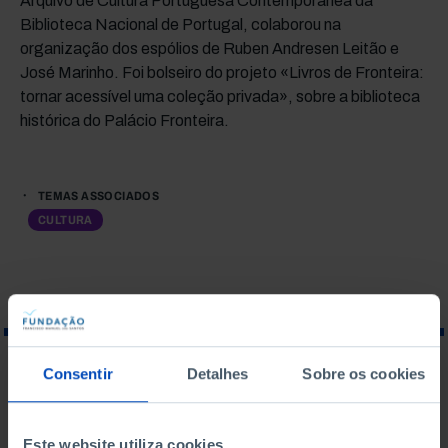
Arquivo de Cultura Portuguesa Contemporânea da
Biblioteca Nacional de Portugal, colaborou na
organização dos espólios de Ruben Andresen Leitão e
José Marinho. Foi bolseiro do projeto «Livros de Fronteira:
tornar acessível uma coleção privada», sobre a biblioteca
histórica do Palácio Fronteira.
TEMAS ASSOCIADOS
CULTURA
Consentir
Detalhes
Sobre os cookies
O QUE PROCURA?
Este website utiliza cookies