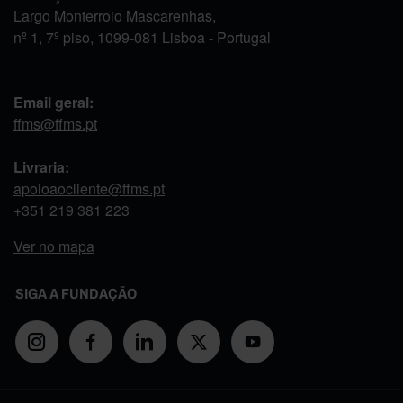
Largo Monterroio Mascarenhas,
nº 1, 7º piso, 1099-081 Lisboa - Portugal
Email geral:
ffms@ffms.pt
Livraria:
apoioaocliente@ffms.pt
+351
219 381 223
Ver no mapa
SIGA A FUNDAÇÃO