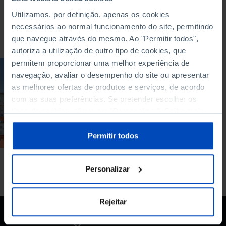
Utilizamos, por definição, apenas os cookies
necessários ao normal funcionamento do site, permitindo
Para pesquisar uma expressão coloque-a entre aspas
que navegue através do mesmo. Ao "Permitir todos",
autoriza a utilização de outro tipo de cookies, que
permitem proporcionar uma melhor experiência de
ARTIGO
navegação, avaliar o desempenho do site ou apresentar
as melhores ofertas de produtos e serviços, de acordo
Museus de Lisboa
com as suas preferências. Se pretender escolher os
15/06/2021
tipos de cookies, clique em "Personalizar". Saiba mais
sobre cookies através da gestão de preferências ou da
6 MIN
nossa
Política de Cookies
.
Permitir todos
Personalizar
Rejeitar