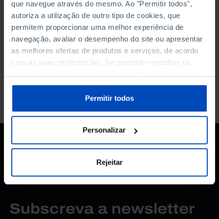
que navegue através do mesmo. Ao "Permitir todos",
Para pesquisar uma expressão coloque-a entre aspas
autoriza a utilização de outro tipo de cookies, que
permitem proporcionar uma melhor experiência de
navegação, avaliar o desempenho do site ou apresentar
Não foram encontrados
as melhores ofertas de produtos e serviços, de acordo
resultados para esta
com as suas preferências. Se pretender escolher os
pesquisa.
tipos de cookies, clique em "Personalizar". Saiba mais
sobre cookies através da gestão de preferências ou da
nossa
Política de Cookies
.
Permitir todos
Personalizar
Rejeitar
Subscreva a newsletter