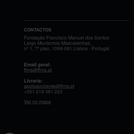
CONTACTOS
Fundação Francisco Manuel dos Santos
Largo Monterroio Mascarenhas,
nº 1, 7º piso, 1099-081 Lisboa - Portugal
Email geral:
ffms@ffms.pt
Livraria:
apoioaocliente@ffms.pt
+351
219 381 223
Ver no mapa