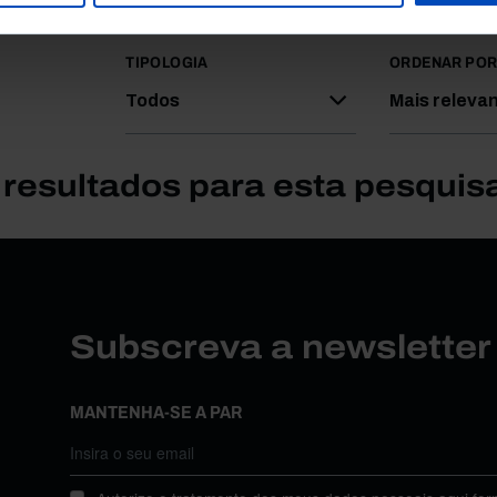
TIPOLOGIA
ORDENAR PO
Todos
Mais releva
resultados para esta pesquis
Subscreva a newslette
MANTENHA-SE A PAR