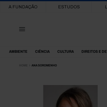
Main navigation
A FUNDAÇÃO
ESTUDOS
Themes Menu
AMBIENTE
CIÊNCIA
CULTURA
DIREITOS E D
HOME
ANA SOROMENHO