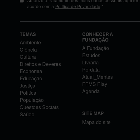
Autorizo o tratamento dos meus dados pessoais aqui for
acordo com a
Política de Privacidade
.*
TEMAS
CONHECER A
FUNDAÇÃO
Ambiente
A Fundação
Ciência
Estudos
Cultura
Livraria
Direitos e Deveres
Pordata
Economia
Atual_Mentes
Educação
FFMS Play
Justiça
Agenda
Política
População
Questões Sociais
Saúde
SITE MAP
Mapa do site