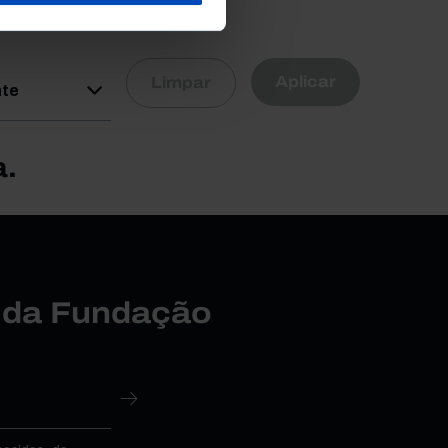
R
Aplicar
Limpar
nte
a.
r da Fundação