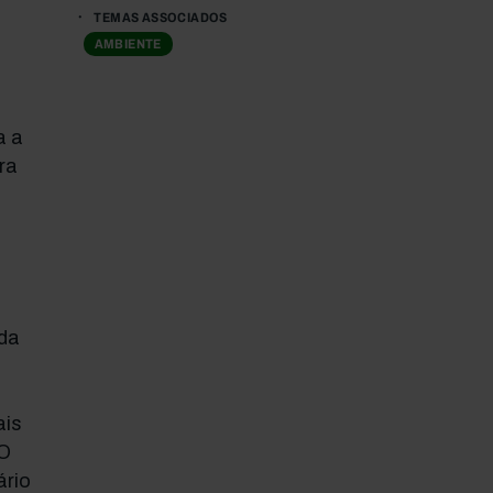
TEMAS ASSOCIADOS
AMBIENTE
a a
ra
 da
ais
 O
ário