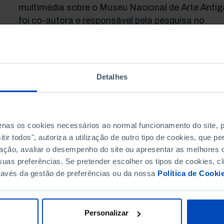
multimédia sobre o Museu Nacional de Arte Antiga
foi co-autora e responsável pela pesquisa no
Programa «GLX», com Paula Moura Pinheiro, Pe
Curto e Anísio Franco, da RTP1, e participou em
projetos editoriais como «Aurélia de Sousa- Mulhe
Artista» (1866-1922) ou a edição «Viver Almada»
Detalhes
realizada em co-autoria com a fotógrafa Inês
Gonçalves.
penas os cookies necessários ao normal funcionamento do site,
ir todos", autoriza a utilização de outro tipo de cookies, que 
ação, avaliar o desempenho do site ou apresentar as melhores o
uas preferências. Se pretender escolher os tipos de cookies, cl
ravés da gestão de preferências ou da nossa
Política de Cooki
Personalizar