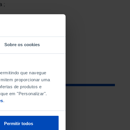
 ;
dro
r e
,
Sobre os cookies
 permitindo que navegue
permitem proporcionar uma
fertas de produtos e
ique em "Personalizar".
es
.
Permitir todos