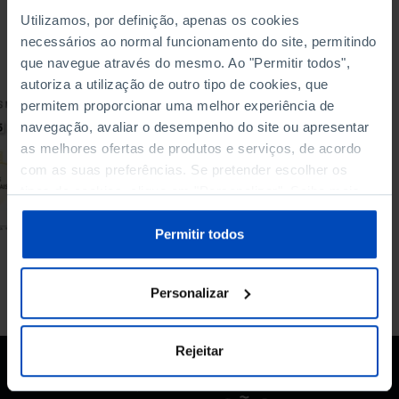
Utilizamos, por definição, apenas os cookies
Para pesquisar uma expressão coloque-a entre aspas
necessários ao normal funcionamento do site, permitindo
que navegue através do mesmo. Ao "Permitir todos",
autoriza a utilização de outro tipo de cookies, que
ARTIGO
permitem proporcionar uma melhor experiência de
navegação, avaliar o desempenho do site ou apresentar
50 anos de
as melhores ofertas de produtos e serviços, de acordo
Democracia em
números
com as suas preferências. Se pretender escolher os
tipos de cookies, clique em "Personalizar". Saiba mais
24/04/2024
sobre cookies através da gestão de preferências ou da
nossa
Política de Cookies
.
Permitir todos
4 MIN
Personalizar
Rejeitar