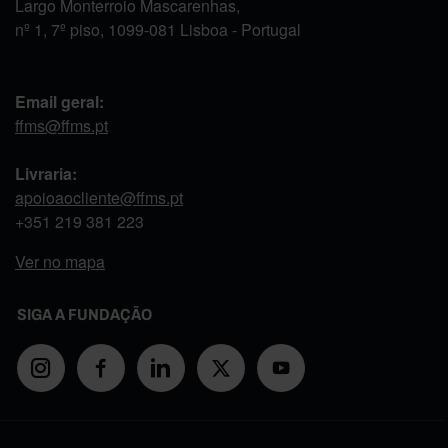
Largo Monterroio Mascarenhas,
nº 1, 7º piso, 1099-081 Lisboa - Portugal
Email geral:
ffms@ffms.pt
Livraria:
apoioaocliente@ffms.pt
+351
219 381 223
Ver no mapa
SIGA A FUNDAÇÃO