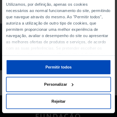
Utilizamos, por definição, apenas os cookies
Para pesquisar uma expressão coloque-a entre aspas
necessários ao normal funcionamento do site, permitindo
que navegue através do mesmo. Ao "Permitir todos",
autoriza a utilização de outro tipo de cookies, que
permitem proporcionar uma melhor experiência de
PODCAST
navegação, avaliar o desempenho do site ou apresentar
Banca, 2008 em
as melhores ofertas de produtos e serviços, de acordo
repetição?
com as suas preferências. Se pretender escolher os
tipos de cookies, clique em "Personalizar". Saiba mais
11/04/2023
sobre cookies através da gestão de preferências ou da
47 MIN
nossa
Política de Cookies
.
Permitir todos
Personalizar
Rejeitar