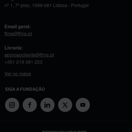
nº 1, 7º piso, 1099-081 Lisboa - Portugal
Email geral:
ffms@ffms.pt
Livraria:
apoioaocliente@ffms.pt
+351
219 381 223
Ver no mapa
SIGA A FUNDAÇÃO