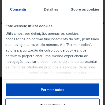
Consentir
Detalhes
Sobre os cookies
Este website utiliza cookies
Utilizamos, por definição, apenas os cookies
O QUE PROCURA?
necessários ao normal funcionamento do site, permitindo
que navegue através do mesmo. Ao "Permitir todos",
autoriza a utilização de outro tipo de cookies, que
permitem proporcionar uma melhor experiência de
navegação, avaliar o desempenho do site ou apresentar
Para pesquisar uma expressão coloque-a entre aspas
as melhores ofertas de produtos e serviços, de acordo
com as suas preferências. Se pretender escolher os
tipos de cookies, clique em "Personalizar". Saiba mais
CONFERÊNCIA
sobre cookies através da gestão de preferências ou da
nossa
Política de Cookies
.
Permitir todos
Alastair Campbell:
Como comunicar em
tempos de incerteza?