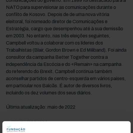
comunicações do governo. Em 1999 foi destacado para a
NATO para supervisionar as comunicações durante o
conflito de Kosovo. Depois de de uma nova vitória
eleitoral, foi nomeado diretor de Comunicações e
Estratégia, cargo que desempenhou até à sua demissão
em 2003. No entanto, nas três eleições seguintes,
Campbell voltou a colaborar com os líderes dos
Trabalhistas (Blair, Gordon Brown e Ed Miliband). Foi ainda
consultor da campanha Better Together contra a
independência da Escócia e do «Remain» na campanha
do referendo do Brexit. Campbell continua também
aconselhar partidos de centro-esquerda em vários países,
em particular nos Balcãs. É autor de diversos livros,
incluindo os dez volumes dos seus diários.
Última atualização: maio de 2022
TEMAS ASSOCIADOS
POLÍTICA