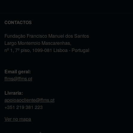
CONTACTOS
Fundação Francisco Manuel dos Santos
Largo Monterroio Mascarenhas,
nº 1, 7º piso, 1099-081 Lisboa - Portugal
Email geral:
ffms@ffms.pt
Livraria:
apoioaocliente@ffms.pt
+351
219 381 223
Ver no mapa