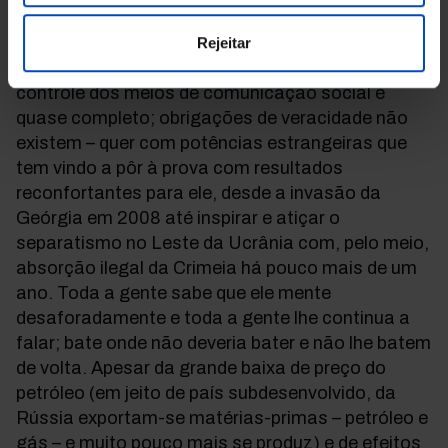
Rússia e dotado de desenvoltura pré-moderna ao
tratar quer com os seus compatriotas, cujo juízo
Rejeitar
influencia por catadupas diárias de mentiras – o
controle dos meios de comunicação social é
quase completo; obrigações de veracidade não
existem – quer com potências estrangeiras que
tem vindo a pôr à prova com resultados
reconfortantes para ele, desde a invasão da
Geórgia em 2008 até inspirar e atiçar o
separatismo no Leste da Ucrânia com, pelo meio,
absorção ilegal da Crimeia há pouco mais de um
ano. Toda a gente sabe que ele mente
desaforadamente e toda a gente lhe continua a
falar; bate onde não deveria bater e não lhe batem
de volta. Apesar da grande baixa de preço do
petróleo (em jeito de país subdesenvolvido, da
Rússia exportam-se matérias-primas – petróleo e
gás – e muito pouco mais se produz) e de efeitos