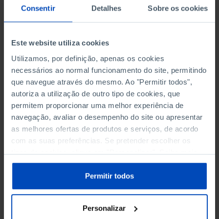
agenda, falámos disto e daquilo, de coisas
Consentir
Detalhes
Sobre os cookies
búlgaras e portuguesas; polacas e portuguesas.
Lembro-me de ter pensado a seguir que nessas
Este website utiliza cookies
duas semanas eu recebera convidados que viviam
em prisões. Mas havia uma diferença capital: os
Utilizamos, por definição, apenas os cookies
da Bulgária eram carcereiros; os da Polónia eram
necessários ao normal funcionamento do site, permitindo
prisioneiros.
que navegue através do mesmo. Ao "Permitir todos",
autoriza a utilização de outro tipo de cookies, que
Devido em grande parte à sagacidade de Angela
permitem proporcionar uma melhor experiência de
navegação, avaliar o desempenho do site ou apresentar
Merkel, o presidente actual do Conselho Europeu
as melhores ofertas de produtos e serviços, de acordo
é um homem político polaco que fora, até se
com as suas preferências. Se pretender escolher os
mudar para Bruxelas, primeiro-ministro do seu
tipos de cookies, clique em "Personalizar". Saiba mais
país. É barbacã oportuna, com Vladimir Putin
sobre cookies através da gestão de preferências ou da
perpetuamente no Kremlin, possuído por engodo
nossa
Política de Cookies
.
Permitir todos
do poder passado – real e imaginário – da Mãe
Rússia/União Soviética, de raiva humilhada por o
que julga terem sido e continuarem a ser
Personalizar
arrogâncias ocidentais deliberadas contra a