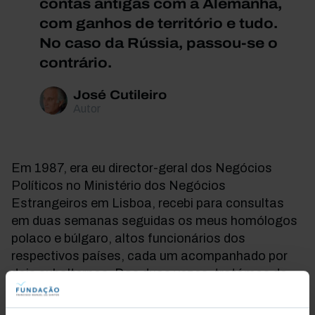
contas antigas com a Alemanha,
com ganhos de território e tudo.
No caso da Rússia, passou-se o
contrário.
José Cutileiro
Autor
Em 1987, era eu director-geral dos Negócios
Políticos no Ministério dos Negócios
Estrangeiros em Lisboa, recebi para consultas
em duas semanas seguidas os meus homólogos
polaco e búlgaro, altos funcionários dos
respectivos países, cada um acompanhado por
dois subalternos. Das duas vezes, tratámos do
que tínhamos a tratar no Largo do Rilvas e levei-
os com os seus a almoçar ao Ritz. Aí, sem