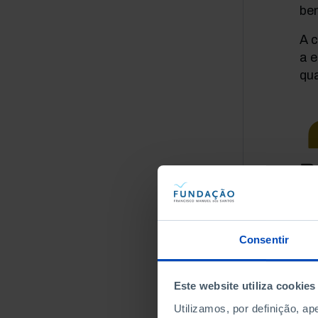
be
A c
a 
qu
P
e
A
Consentir
S
Este website utiliza cookies
Utilizamos, por definição, a