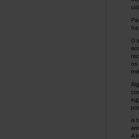
ci
Pa
tr
O s
ec
re
os 
mé
Alg
co
ing
po
A 
em
A 