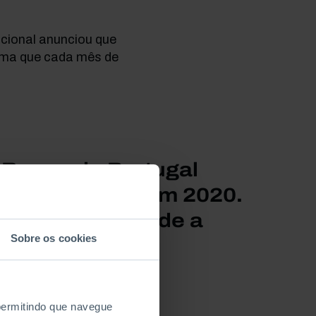
acional anunciou que
ima que cada mês de
 Banco de Portugal
e 5,7% do PIB em 2020.
e económica desde a
Sobre os cookies
 permitindo que navegue