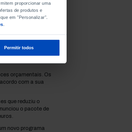
permitem proporcionar uma
fertas de produtos e
ique em "Personalizar".
bjectivos principais
es
.
ntir o emprego e o
anceiro para
Permitir todos
 crise financeira
fices orçamentais. Os
 acordo com a sua
es que reduziu o
nunciou o pacote de
euros.
 um novo programa