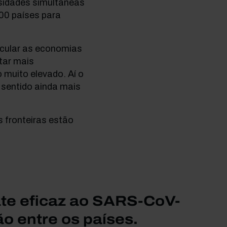
ssidades simultâneas
00 países para
icular as economias
tar mais
o muito elevado. Aí o
 sentido ainda mais
 fronteiras estão
ate eficaz ao SARS-CoV-
o entre os países.