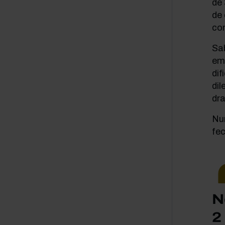
de
de
co
Sa
em 
dif
dil
dr
Nu
fe
N
2