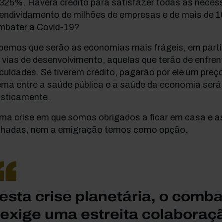
 325%. Haverá crédito para satisfazer todas as nece
 endividamento de milhões de empresas e de mais de 1
mbater a Covid-19?
bemos que serão as economias mais frágeis, em part
vias de desenvolvimento, aquelas que terão de enfren
iculdades. Se tiverem crédito, pagarão por ele um preç
ema entre a saúde pública e a saúde da economia será
asticamente.
ma crise em que somos obrigados a ficar em casa e as
chadas, nem a emigração temos como opção.
esta crise planetária, o comb
 exige uma estreita colaboraçã