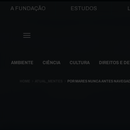
Main navigation
A FUNDAÇÃO
ESTUDOS
Themes Menu
AMBIENTE
CIÊNCIA
CULTURA
DIREITOS E D
HOME
ATUAL_MENTES
POR MARES NUNCA ANTES NAVEGA