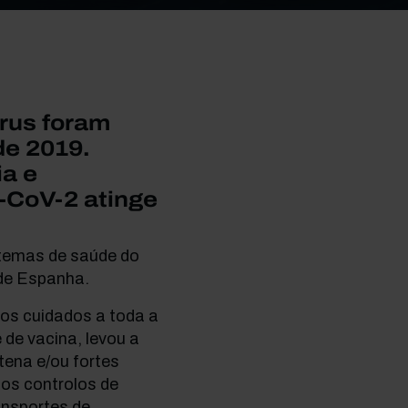
rus foram
de 2019.
ia e
-CoV-2 atinge
stemas de saúde do
 de Espanha.
os cuidados a toda a
 de vacina, levou a
ena e/ou fortes
 os controlos de
ansportes de