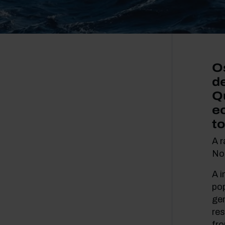
O
d
Qu
e
to
A 
Nor
A 
pop
ge
res
fro