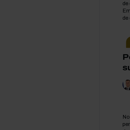
de 
Em
de 
P
s
No 
pe