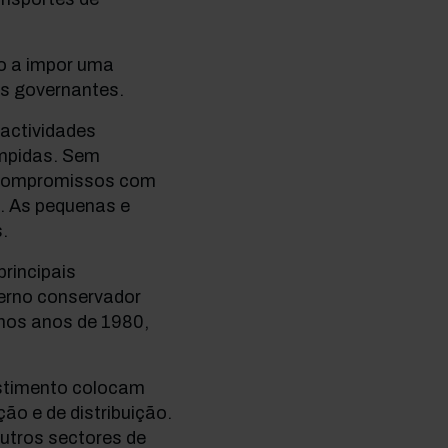
o a impor uma
s governantes.
 actividades
ompidas. Sem
s compromissos com
a. As pequenas e
.
rincipais
erno conservador
 nos anos de 1980,
estimento colocam
o e de distribuição.
utros sectores de