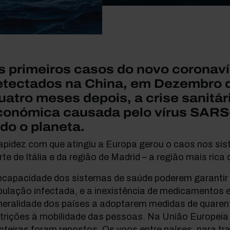
s primeiros casos do novo coronaví
etectados na China, em Dezembro 
atro meses depois, a crise sanitár
conómica causada pelo vírus SARS
do o planeta.
rapidez com que atingiu a Europa gerou o caos nos si
te de Itália e da região de Madrid – a região mais rica
incapacidade dos sistemas de saúde poderem garantir 
ulação infectada, e a inexistência de medicamentos e
neralidade dos países a adoptarem medidas de quarent
trições à mobilidade das pessoas. Na União Europeia
nteiras foram repostos. Os voos entre países, para tr