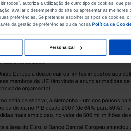
ir todos", autoriza a utilização de outro tipo de cookies, que 
ação, avaliar o desempenho do site ou apresentar as melhores o
uas preferências. Se pretender escolher os tipos de cookies, cl
ta fase, os bancos centrais e os governos têm como o
ravés da gestão de preferências ou da nossa
Política de Cooki
edir falências em catadupa e, simultaneamente, gara
dimento das famílias.
 Estados Unidos aprovaram um plano económico e fin
Personalizar
bater a crise covid-19 que ultrapassa largamente o da
ernacional de 2008.
nião Europeia deixou cair os limites impostos aos dé
íses membros da UE têm vindo a anunciar medidas de
pacidade orçamental.
mo seria de esperar, a Alemanha – um dos poucos país
so da dívida no PIB desde 2007 (de 64% para 59%) – a
idas mais ambicioso, no valor de 500 mil milhões de 
ra a área do Euro, o Banco Central Europeu anunciou