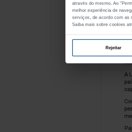
através do mesmo. Ao "Permit
melhor experiência de naveg
serviços, de acordo com as s
Nes
Saiba mais sobre cookies at
imp
ren
Os
Rejeitar
com
int
A U
pa
ca
Co
pe
med
Pa