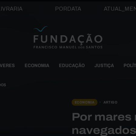
Passar para o conteúdo principal
LIVRARIA
PORDATA
ATUAL_ME
EVERES
ECONOMIA
EDUCAÇÃO
JUSTIÇA
POLÍ
DOS
ECONOMIA
ARTIGO
Por mares 
navegado