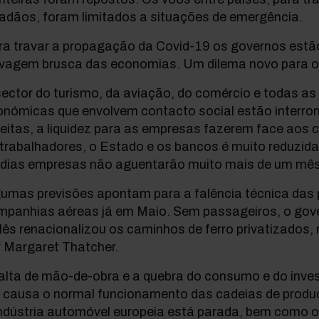
dadãos, foram limitados a situações de emergência.
ra travar a propagação da Covid-19 os governos estã
avagem brusca das economias. Um dilema novo para o
ector do turismo, da aviação, do comércio e todas as
onómicas que envolvem contacto social estão interr
ceitas, a liquidez para as empresas fazerem face ao
trabalhadores, o Estado e os bancos é muito reduzid
dias empresas não aguentarão muito mais de um mês
umas previsões apontam para a falência técnica das p
mpanhias aéreas já em Maio. Sem passageiros, o gov
lês renacionalizou os caminhos de ferro privatizados,
r Margaret Thatcher.
falta de mão-de-obra e a quebra do consumo e do inv
 causa o normal funcionamento das cadeias de produçã
indústria automóvel europeia está parada, bem como o