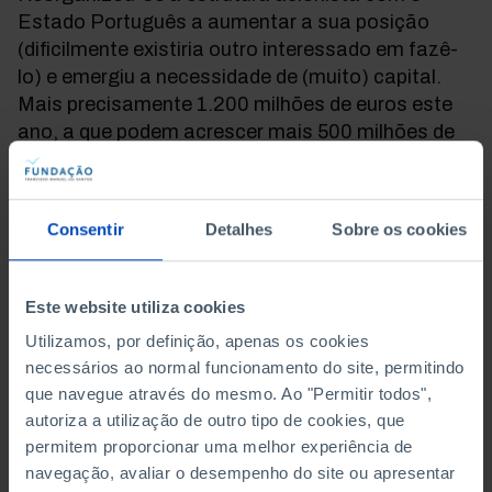
Estado Português a aumentar a sua posição
(dificilmente existiria outro interessado em fazê-
lo) e emergiu a necessidade de (muito) capital.
Mais precisamente 1.200 milhões de euros este
ano, a que podem acrescer mais 500 milhões de
euros no próximo, justificados pelo “superior
interesse público” e a “importância estratégica
nacional”. ´É o primeiro empréstimo de outros que
Consentir
Detalhes
Sobre os cookies
lhe seguirão. Quantos? Ninguém sabe. Depende
da evolução da pandemia (como quase tudo
atualmente), da recuperação económica e do
Este website utiliza cookies
plano de reestruturação. O plano de
Utilizamos, por definição, apenas os cookies
reestruturação surge como a tábua de salvação
necessários ao normal funcionamento do site, permitindo
da TAP. Já houve outros. Em períodos
que navegue através do mesmo. Ao "Permitir todos",
incomparavelmente mais favoráveis. Todos
autoriza a utilização de outro tipo de cookies, que
falharam.
permitem proporcionar uma melhor experiência de
navegação, avaliar o desempenho do site ou apresentar
Chegados aqui, o que esperar deste plano de