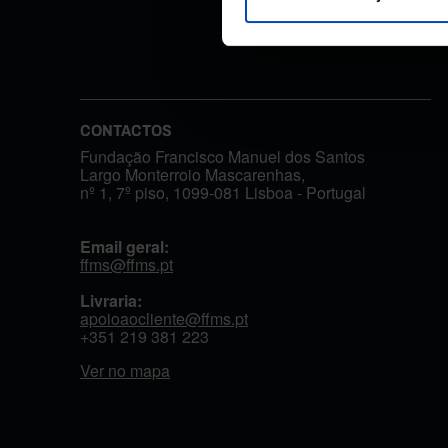
CONTACTOS
Fundação Francisco Manuel dos Santos
Largo Monterroio Mascarenhas,
nº 1, 7º piso, 1099-081 Lisboa - Portugal
Email geral:
ffms@ffms.pt
Livraria:
apoioaocliente@ffms.pt
+351
219 381 223
Ver no mapa