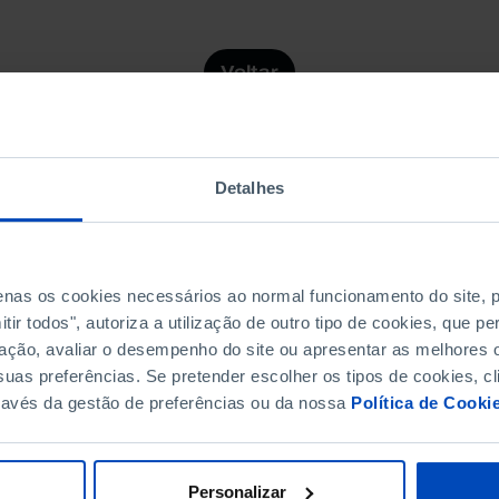
Voltar
Detalhes
penas os cookies necessários ao normal funcionamento do site,
ir todos", autoriza a utilização de outro tipo de cookies, que 
ação, avaliar o desempenho do site ou apresentar as melhores o
Subscreva a newslette
uas preferências. Se pretender escolher os tipos de cookies, cl
ravés da gestão de preferências ou da nossa
Política de Cooki
MANTENHA-SE A PAR
Personalizar