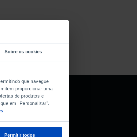
Sobre os cookies
 permitindo que navegue
permitem proporcionar uma
fertas de produtos e
r da Fundação
ique em "Personalizar".
es
.
Permitir todos