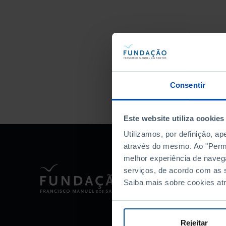
Consentir
Este website utiliza cookies
Utilizamos, por definição, a
através do mesmo. Ao "Permit
melhor experiência de naveg
serviços, de acordo com as s
Saiba mais sobre cookies at
Rejeitar