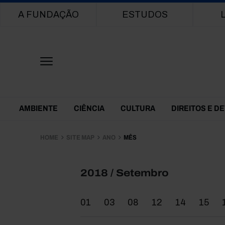
Main navigation
A FUNDAÇÃO
ESTUDOS
Themes Menu
AMBIENTE
CIÊNCIA
CULTURA
DIREITOS E D
HOME
SITE MAP
ANO
MÊS
2018 / Setembro
01
03
08
12
14
15