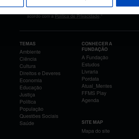
Autorizo o tratamento dos meus dados pessoais aqui for
acordo com a
Política de Privacidade
.*
TEMAS
CONHECER A
FUNDAÇÃO
Ambiente
A Fundação
Ciência
Estudos
Cultura
Livraria
Direitos e Deveres
Pordata
Economia
Atual_Mentes
Educação
FFMS Play
Justiça
Agenda
Política
População
Questões Sociais
Saúde
SITE MAP
Mapa do site