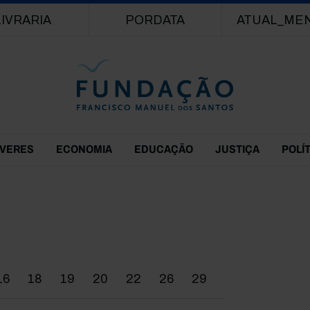
Passar para o conteúdo principal
LIVRARIA
PORDATA
ATUAL_ME
EVERES
ECONOMIA
EDUCAÇÃO
JUSTIÇA
POLÍ
16
18
19
20
22
26
29