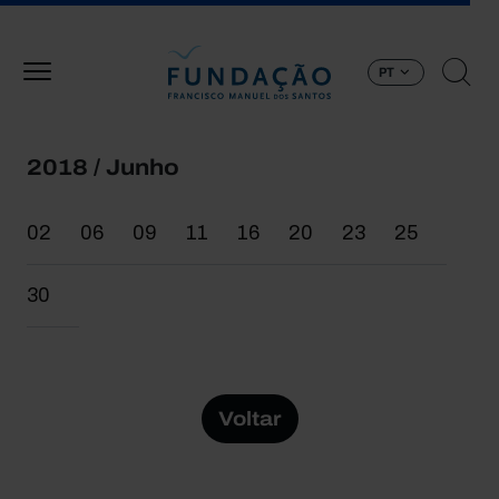
Passar para o conteúdo principal
PT
2018 / Junho
02
06
09
11
16
20
23
25
30
Voltar