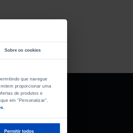
Sobre os cookies
 permitindo que navegue
permitem proporcionar uma
fertas de produtos e
r da Fundação
ique em "Personalizar".
es
.
Permitir todos