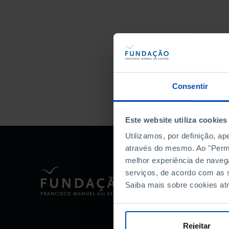
Consentir
Este website utiliza cookies
Utilizamos, por definição, a
através do mesmo. Ao "Permit
melhor experiência de naveg
serviços, de acordo com as s
Saiba mais sobre cookies at
Rejeitar