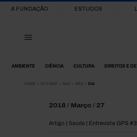
Main navigation
A FUNDAÇÃO
ESTUDOS
Themes Menu
AMBIENTE
CIÊNCIA
CULTURA
DIREITOS E D
HOME
SITE MAP
ANO
MÊS
DIA
2018 / Março / 27
Artigo | Saúde |
Entrevista GPS #3