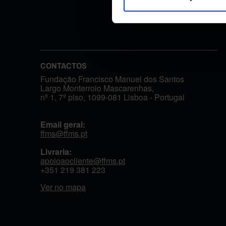
CONTACTOS
Fundação Francisco Manuel dos Santos
Largo Monterroio Mascarenhas,
nº 1, 7º piso, 1099-081 Lisboa - Portugal
Email geral:
ffms@ffms.pt
Livraria:
apoioaocliente@ffms.pt
+351
219 381 223
Ver no mapa