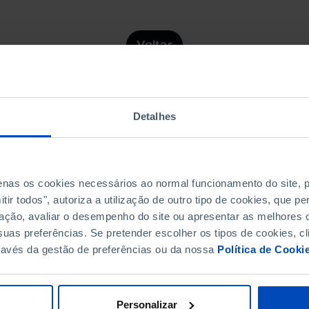
Voltar
Detalhes
penas os cookies necessários ao normal funcionamento do site,
ir todos", autoriza a utilização de outro tipo de cookies, que 
ação, avaliar o desempenho do site ou apresentar as melhores o
Subscreva a newslette
uas preferências. Se pretender escolher os tipos de cookies, cl
ravés da gestão de preferências ou da nossa
Política de Cooki
MANTENHA-SE A PAR
Personalizar