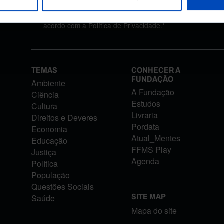
Autorizo o tratamento dos meus dados pessoais aqui for
acordo com a
Política de Privacidade
.*
TEMAS
CONHECER A
FUNDAÇÃO
Ambiente
A Fundação
Ciência
Estudos
Cultura
Livraria
Direitos e Deveres
Pordata
Economia
Atual_Mentes
Educação
FFMS Play
Justiça
Agenda
Política
População
Questões Sociais
Saúde
SITE MAP
Mapa do site