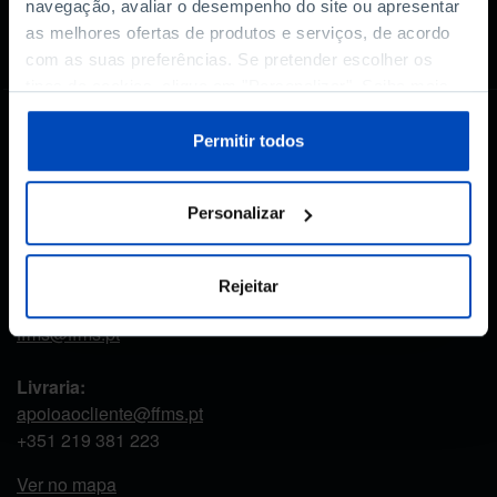
Autorizo o tratamento dos meus dados pessoais aqui
navegação, avaliar o desempenho do site ou apresentar
fornecidos, de acordo com a
Política de Privacidade
.*
as melhores ofertas de produtos e serviços, de acordo
com as suas preferências. Se pretender escolher os
tipos de cookies, clique em "Personalizar". Saiba mais
sobre cookies através da gestão de preferências ou da
CONTACTOS
nossa
Política de Cookies
.
Permitir todos
Fundação Francisco Manuel dos Santos
Largo Monterroio Mascarenhas,
Personalizar
nº 1, 7º piso, 1099-081 Lisboa - Portugal
Rejeitar
Email geral:
ffms@ffms.pt
Livraria:
apoioaocliente@ffms.pt
+351
219 381 223
Ver no mapa