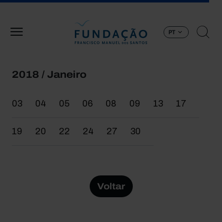
Passar para o conteúdo principal
PT
2018 / Janeiro
03
04
05
06
08
09
13
17
19
20
22
24
27
30
Voltar