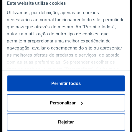
Este website utiliza cookies
Utilizamos, por definição, apenas os cookies
necessários ao normal funcionamento do site, permitindo
que navegue através do mesmo. Ao "Permitir todos",
autoriza a utilização de outro tipo de cookies, que
Subscreva a newsletter
permitem proporcionar uma melhor experiência de
navegação, avaliar o desempenho do site ou apresentar
da Fundação
as melhores ofertas de produtos e serviços, de acordo
com as suas preferências. Se pretender escolher os
tipos de cookies, clique em "Personalizar". Saiba mais
MANTENHA-SE A PAR
sobre cookies através da gestão de preferências ou da
nossa
Política de Cookies
.
Permitir todos
Autorizo o tratamento dos meus dados pessoais aqui
fornecidos, de acordo com a
Política de Privacidade
.*
Personalizar
Rejeitar
CONTACTOS