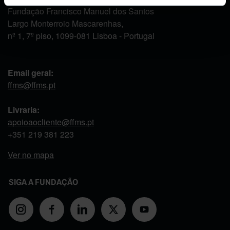
Fundação Francisco Manuel dos Santos
Largo Monterroio Mascarenhas,
nº 1, 7º piso, 1099-081 Lisboa - Portugal
Email geral:
ffms@ffms.pt
Livraria:
apoioaocliente@ffms.pt
+351
219 381 223
Ver no mapa
SIGA A FUNDAÇÃO