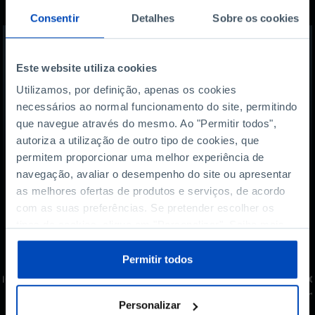
interessar
Consentir
Detalhes
Sobre os cookies
Este website utiliza cookies
Utilizamos, por definição, apenas os cookies
necessários ao normal funcionamento do site, permitindo
que navegue através do mesmo. Ao "Permitir todos",
autoriza a utilização de outro tipo de cookies, que
permitem proporcionar uma melhor experiência de
navegação, avaliar o desempenho do site ou apresentar
as melhores ofertas de produtos e serviços, de acordo
com as suas preferências. Se pretender escolher os
tipos de cookies, clique em "Personalizar". Saiba mais
sobre cookies através da gestão de preferências ou da
PODCAST
nossa
Política de Cookies
.
Permitir todos
ue
Futebol: o talento não basta
Co
para chegar ao topo?
um
Personalizar