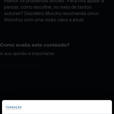
melhor os problemas difíceis. Para nos ajudar a
pensar, como escolher, no meio de tantos
autores? Desidério Murcho recomenda cinco
filósofos com uma visão clara e atual.
Como avalia este conteúdo?
A sua opinião é importante.
Também lhe pode