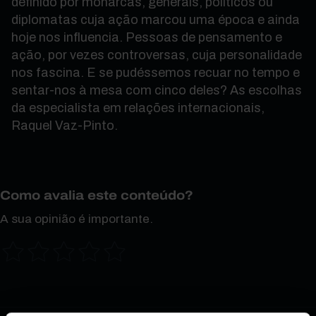
definido por monarcas, generais, políticos ou
diplomatas cuja ação marcou uma época e ainda
hoje nos influencia. Pessoas de pensamento e
ação, por vezes controversas, cuja personalidade
nos fascina. E se pudéssemos recuar no tempo e
sentar-nos à mesa com cinco deles? As escolhas
da especialista em relações internacionais,
Raquel Vaz-Pinto.
Como avalia este conteúdo?
A sua opinião é importante.