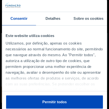
Também lhe pode
Consentir
Detalhes
Sobre os cookies
interessar
Este website utiliza cookies
Utilizamos, por definição, apenas os cookies
necessários ao normal funcionamento do site, permitindo
que navegue através do mesmo. Ao "Permitir todos",
autoriza a utilização de outro tipo de cookies, que
permitem proporcionar uma melhor experiência de
navegação, avaliar o desempenho do site ou apresentar
as melhores ofertas de produtos e serviços, de acordo
com as suas preferências. Se pretender escolher os
tipos de cookies, clique em "Personalizar". Saiba mais
sobre cookies através da gestão de preferências ou da
nossa
Política de Cookies
.
Permitir todos