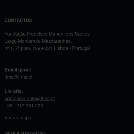
CONTACTOS
Fundação Francisco Manuel dos Santos
Largo Monterroio Mascarenhas,
nº 1, 7º piso, 1099-081 Lisboa - Portugal
Email geral:
ffms@ffms.pt
Livraria:
apoioaocliente@ffms.pt
+351
219 381 223
Ver no mapa
SIGA A FUNDAÇÃO