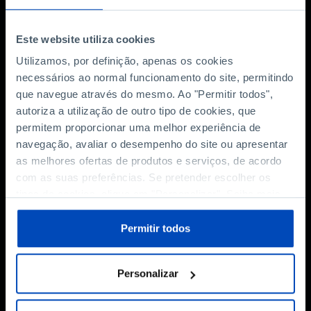
nosso futuro coletivo. Que mundo está a emergir da relação
entre energia, tecnologia e poder? Uma conversa entre
Hugo Carvalho...
Este website utiliza cookies
Utilizamos, por definição, apenas os cookies
Saber mais
45 MIN
necessários ao normal funcionamento do site, permitindo
que navegue através do mesmo. Ao "Permitir todos",
autoriza a utilização de outro tipo de cookies, que
permitem proporcionar uma melhor experiência de
navegação, avaliar o desempenho do site ou apresentar
as melhores ofertas de produtos e serviços, de acordo
com as suas preferências. Se pretender escolher os
Ver mais
tipos de cookies, clique em "Personalizar". Saiba mais
sobre cookies através da gestão de preferências ou da
nossa
Política de Cookies
.
Permitir todos
Séries
Personalizar