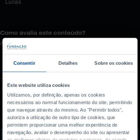
Lucas.
Como avalia este conteúdo?
A sua opinião é importante.
Consentir
Detalhes
Sobre os cookies
Este website utiliza cookies
Utilizamos, por definição, apenas os cookies
necessários ao normal funcionamento do site, permitindo
Também lhe pode
que navegue através do mesmo. Ao "Permitir todos",
interessar
autoriza a utilização de outro tipo de cookies, que
permitem proporcionar uma melhor experiência de
navegação, avaliar o desempenho do site ou apresentar
as melhores ofertas de produtos e serviços, de acordo