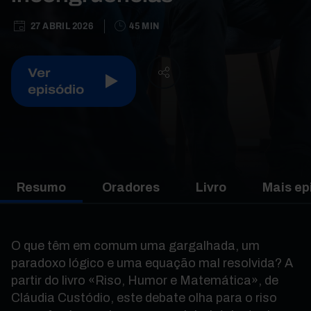
27 ABRIL 2026
45 MIN
Ver
episódio
Resumo
Oradores
Livro
Mais ep
O que têm em comum uma gargalhada, um
paradoxo lógico e uma equação mal resolvida? A
partir do livro «Riso, Humor e Matemática», de
Cláudia Custódio, este debate olha para o riso