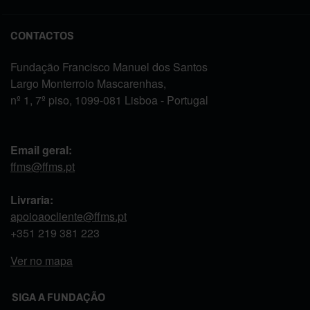
CONTACTOS
Fundação Francisco Manuel dos Santos
Largo Monterroio Mascarenhas,
nº 1, 7º piso, 1099-081 Lisboa - Portugal
Email geral:
ffms@ffms.pt
Livraria:
apoioaocliente@ffms.pt
+351
219 381 223
Ver no mapa
SIGA A FUNDAÇÃO