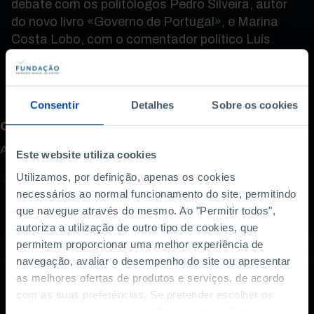
debate com os politólogos Pedro Silveira, autor
do novo livro «Governo de Portugal», e Marina
Costa Lobo, com o comentador político Luís
Marques Mendes.
Consentir
Detalhes
Sobre os cookies
Como avalia este conteúdo?
A sua opinião é importante.
Este website utiliza cookies
Utilizamos, por definição, apenas os cookies
necessários ao normal funcionamento do site, permitindo
que navegue através do mesmo. Ao "Permitir todos",
autoriza a utilização de outro tipo de cookies, que
permitem proporcionar uma melhor experiência de
navegação, avaliar o desempenho do site ou apresentar
as melhores ofertas de produtos e serviços, de acordo
com as suas preferências. Se pretender escolher os
tipos de cookies, clique em "Personalizar". Saiba mais