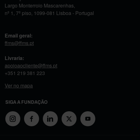
Largo Monterroio Mascarenhas,
nº 1, 7º piso, 1099-081 Lisboa - Portugal
Email geral:
ffms@ffms.pt
Livraria:
apoioaocliente@ffms.pt
+351
219 381 223
Ver no mapa
SIGA A FUNDAÇÃO