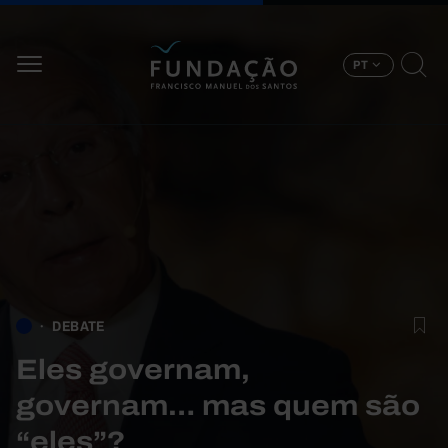
Passar para o conteúdo principal
PT
DEBATE
Eles governam,
governam… mas quem são
“eles”?