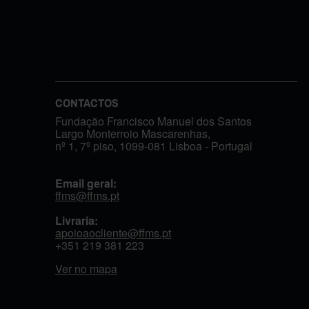
CONTACTOS
Fundação Francisco Manuel dos Santos
Largo Monterroio Mascarenhas,
nº 1, 7º piso, 1099-081 Lisboa - Portugal
Email geral:
ffms@ffms.pt
Livraria:
apoioaocliente@ffms.pt
+351
219 381 223
Ver no mapa