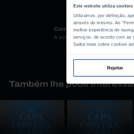
Este website utiliza cookies
Utilizamos, por definição, a
através do mesmo. Ao "Permit
Como avalia este conteúdo
melhor experiência de naveg
serviços, de acordo com as s
A sua opinião é importante.
Saiba mais sobre cookies at
Rejeitar
Também lhe pode interessa