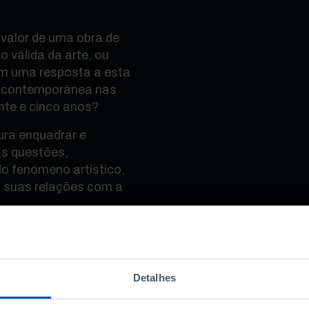
 valor de uma obra de
o válida da arte, ou
m uma resposta a esta
te contemporânea nas
inte e cinco anos?
ura enquadrar e
as questões,
o fenómeno artístico,
 suas relações com a
eixeira, nesta
ador Alexandre Melo. A
diretor de publicações
Detalhes
dos Santos.