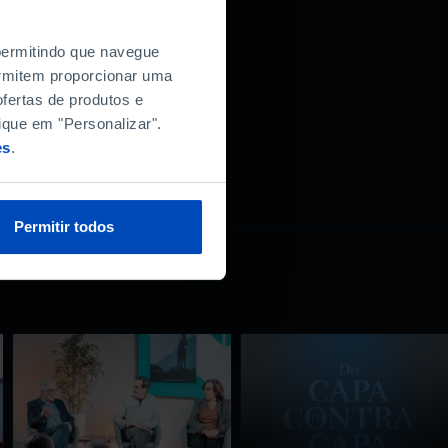
 permitindo que navegue
permitem proporcionar uma
fertas de produtos e
ique em "Personalizar".
es
.
Permitir todos