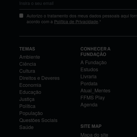
Autorizo o tratamento dos meus dados pessoais aqui for
acordo com a
Política de Privacidade
.*
TEMAS
CONHECER A
FUNDAÇÃO
Ambiente
A Fundação
Ciência
Estudos
Cultura
Livraria
Direitos e Deveres
Pordata
Economia
Atual_Mentes
Educação
FFMS Play
Justiça
Agenda
Política
População
Questões Sociais
Saúde
SITE MAP
Mapa do site