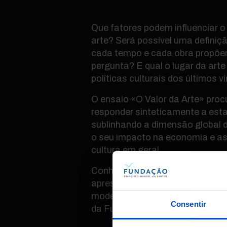
Que fatores podem influenciar o
arte? Será possível uma definiçã
cada tempo e cada obra propõe
pergunta? E qual o lugar da ar
políticas culturais dos últimos v
O ensaio «O Valor da Arte» proc
responder sinteticamente a est
sublinhando a dimensão global d
o seu impacto na economia e as
cultura em geral.
Conheça o livro de José Carlos T
apresentação que o junta ao cur
moderação é de António Araújo, 
Consentir
da Fundação Francisco Manuel 