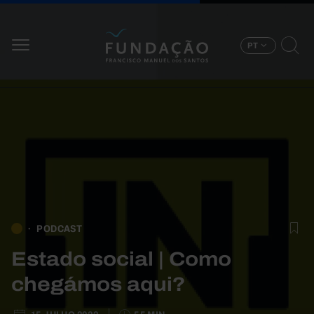
Passar para o conteúdo principal
PT
PODCAST
Estado social | Como
chegámos aqui?