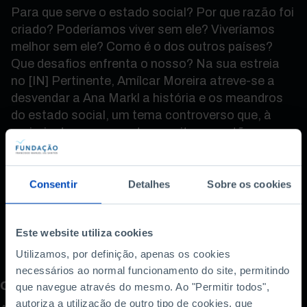
Para que serve o estado social? Por que razão foi
criado? Poderíamos viver sem ele? Viveríamos
melhor sem ele? Como é o dos outros países?
Que desafios enfrenta o nosso? Na sua estreia
no [IN] Pertinente, Amílcar Moreira atreve-se a
desvendar a Ana Markl a história e os meandros
do estado social, um tema controverso que, à
maioria das pessoas, traz muitas questões ou
algum desconforto. Prepare-se para esta trilogia
de episódios; prepare-se para correr o sério risco
de afinal compreender o valor de um estado, que,
Consentir
Detalhes
Sobre os cookies
afinal, não faz mais do que providenciar para
todos nós.
Este website utiliza cookies
Utilizamos, por definição, apenas os cookies
necessários ao normal funcionamento do site, permitindo
Como avalia este conteúdo?
que navegue através do mesmo. Ao "Permitir todos",
autoriza a utilização de outro tipo de cookies, que