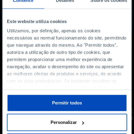
Consentir
Detalhes
Sobre os cookies
Este website utiliza cookies
Utilizamos, por definição, apenas os cookies
necessários ao normal funcionamento do site, permitindo
que navegue através do mesmo. Ao "Permitir todos",
autoriza a utilização de outro tipo de cookies, que
permitem proporcionar uma melhor experiência de
navegação, avaliar o desempenho do site ou apresentar
as melhores ofertas de produtos e serviços, de acordo
com as suas preferências. Se pretender escolher os
tipos de cookies, clique em "Personalizar". Saiba mais
PODCAST
sobre cookies através da gestão de preferências ou da
nossa
Política de Cookies
.
Permitir todos
Produtividade e IA: risco ou
O 
oportunidade?
co
na
Personalizar