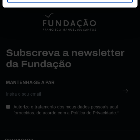
Subscreva a newsletter
da Fundação
MANTENHA-SE A PAR
Autorizo o tratamento dos meus dados pessoais aqui
fornecidos, de acordo com a
Política de Privacidade
.*