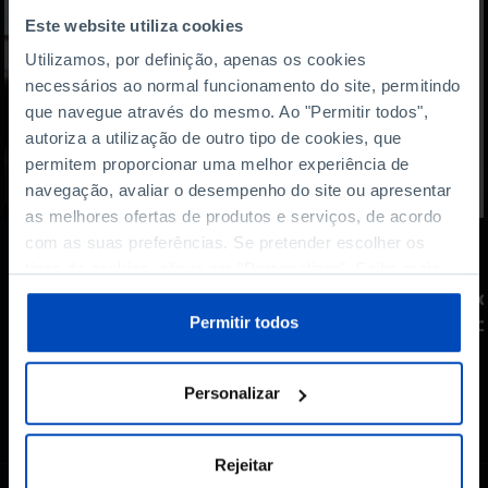
Este website utiliza cookies
Utilizamos, por definição, apenas os cookies
necessários ao normal funcionamento do site, permitindo
que navegue através do mesmo. Ao "Permitir todos",
autoriza a utilização de outro tipo de cookies, que
permitem proporcionar uma melhor experiência de
navegação, avaliar o desempenho do site ou apresentar
as melhores ofertas de produtos e serviços, de acordo
com as suas preferências. Se pretender escolher os
PODCAST
tipos de cookies, clique em "Personalizar". Saiba mais
sobre cookies através da gestão de preferências ou da
Entre riscos e pressão:
Do
nossa
Política de Cookies
.
Permitir todos
aguenta, coração!
do
Personalizar
Rejeitar