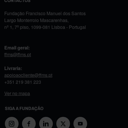
CONTACTOS
Fundação Francisco Manuel dos Santos
Largo Monterroio Mascarenhas,
nº 1, 7º piso, 1099-081 Lisboa - Portugal
Email geral:
ffms@ffms.pt
Livraria:
apoioaocliente@ffms.pt
+351
219 381 223
Ver no mapa
SIGA A FUNDAÇÃO