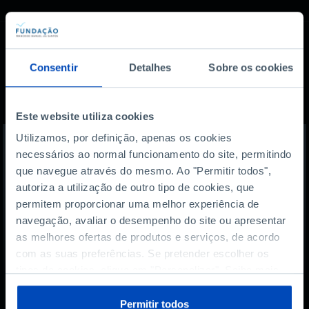
Consentir
Detalhes
Sobre os cookies
Também lhe pode
interessar
Este website utiliza cookies
Utilizamos, por definição, apenas os cookies
necessários ao normal funcionamento do site, permitindo
que navegue através do mesmo. Ao "Permitir todos",
autoriza a utilização de outro tipo de cookies, que
permitem proporcionar uma melhor experiência de
navegação, avaliar o desempenho do site ou apresentar
as melhores ofertas de produtos e serviços, de acordo
com as suas preferências. Se pretender escolher os
tipos de cookies, clique em "Personalizar". Saiba mais
sobre cookies através da gestão de preferências ou da
nossa
Política de Cookies
.
Permitir todos