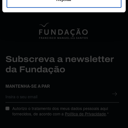
Subscreva a newsletter
da Fundação
MANTENHA-SE A PAR
Autorizo o tratamento dos meus dados pessoais aqui
fornecidos, de acordo com a
Política de Privacidade
.*