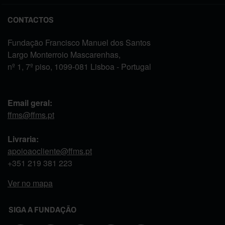
CONTACTOS
Fundação Francisco Manuel dos Santos
Largo Monterroio Mascarenhas,
nº 1, 7º piso, 1099-081 Lisboa - Portugal
Email geral:
ffms@ffms.pt
Livraria:
apoioaocliente@ffms.pt
+351
219 381 223
Ver no mapa
SIGA A FUNDAÇÃO