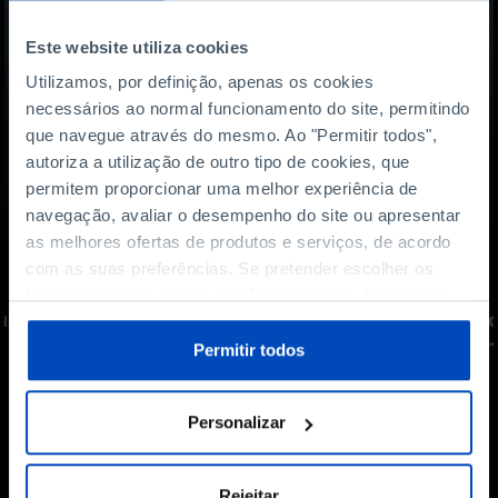
Este website utiliza cookies
Utilizamos, por definição, apenas os cookies
necessários ao normal funcionamento do site, permitindo
que navegue através do mesmo. Ao "Permitir todos",
autoriza a utilização de outro tipo de cookies, que
permitem proporcionar uma melhor experiência de
navegação, avaliar o desempenho do site ou apresentar
as melhores ofertas de produtos e serviços, de acordo
com as suas preferências. Se pretender escolher os
PODCAST
tipos de cookies, clique em "Personalizar". Saiba mais
ue
Futebol: o talento não basta
Co
sobre cookies através da gestão de preferências ou da
para chegar ao topo?
um
nossa
Política de Cookies
.
Permitir todos
Personalizar
Rejeitar