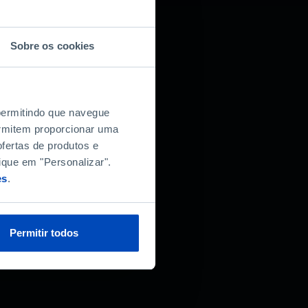
Sobre os cookies
 permitindo que navegue
permitem proporcionar uma
fertas de produtos e
ique em "Personalizar".
es
.
Permitir todos