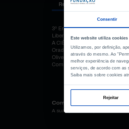
Resumo
Oradores
Consentir
3º Encontro Presente no Futuro
Liberdade
Este website utiliza cookies
A CIÊNCIA PRECISA DE UMA 
Utilizamos, por definição, a
Oradores: Maria Mota, João Lo
através do mesmo. Ao "Permit
Oliveira Geraldes
melhor experiência de naveg
Com moderação de Graça Fran
serviços, de acordo com as s
Saiba mais sobre cookies at
Rejeitar
Como avalia este conteúdo
A sua opinião é importante.