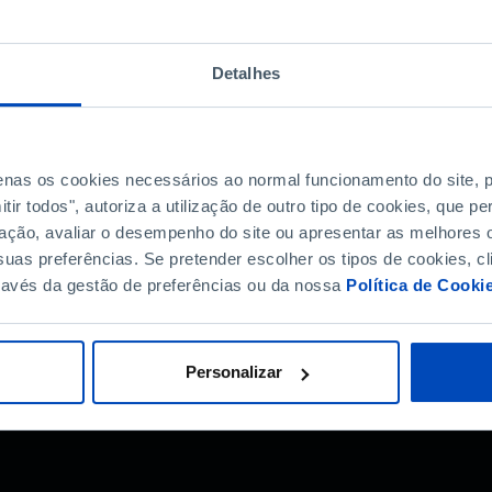
Mais episódios
Sobre a série
Detalhes
 2014 - À Procura da
ÉTICA?
penas os cookies necessários ao normal funcionamento do site,
bo Antunes, João
ir todos", autoriza a utilização de outro tipo de cookies, que 
ação, avaliar o desempenho do site ou apresentar as melhores o
co
uas preferências. Se pretender escolher os tipos de cookies, cl
ravés da gestão de preferências ou da nossa
Política de Cooki
Personalizar
?