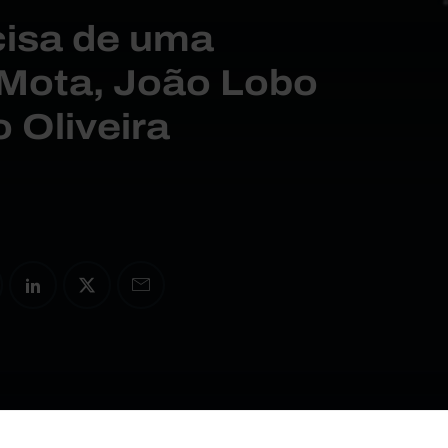
cisa de uma
 Mota, João Lobo
 Oliveira