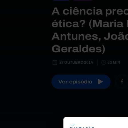
A ciência pre
ética? (Maria
Antunes, João
Geraldes)
27 OUTUBRO 2014
63 MIN
Ver episódio