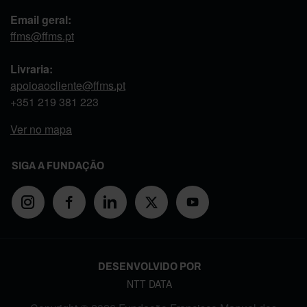
Email geral:
ffms@ffms.pt
Livraria:
apoioaocliente@ffms.pt
+351
219 381 223
Ver no mapa
SIGA A FUNDAÇÃO
DESENVOLVIDO POR
NTT DATA