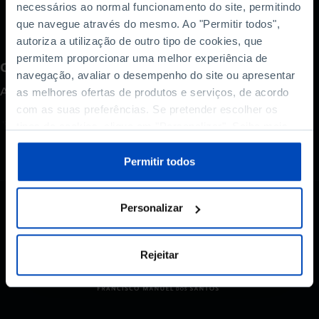
necessários ao normal funcionamento do site, permitindo
que navegue através do mesmo. Ao "Permitir todos",
autoriza a utilização de outro tipo de cookies, que
permitem proporcionar uma melhor experiência de
Como avalia este conteúdo?
navegação, avaliar o desempenho do site ou apresentar
A sua opinião é importante.
as melhores ofertas de produtos e serviços, de acordo
com as suas preferências. Se pretender escolher os
tipos de cookies, clique em "Personalizar". Saiba mais
sobre cookies através da gestão de preferências ou da
nossa
Política de Cookies
.
Permitir todos
Personalizar
Rejeitar