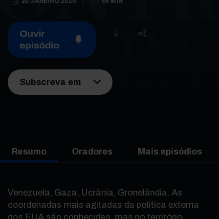
20 JANEIRO 2026
56 MIN
Ouvir
episódio
Subscreva em
Resumo
Oradores
Mais episódios
Venezuela, Gaza, Ucrânia, Gronelândia. As
coordenadas mais agitadas da política externa
dos EUA são conhecidas, mas no território