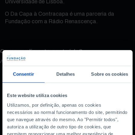
Universidade de Lisboa.
O Da Capa à Contracapa é uma parceria da
Fundação com a Rádio Renascença.
Como avalia este conteúdo?
A sua opinião é importante.
Consentir
Detalhes
Sobre os cookies
Este website utiliza cookies
Utilizamos, por definição, apenas os cookies
necessários ao normal funcionamento do site, permitindo
que navegue através do mesmo. Ao "Permitir todos",
Também lhe pode
autoriza a utilização de outro tipo de cookies, que
interessar
permitem proporcionar uma melhor experiência de