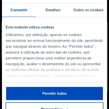
Também lhe pode
Consentir
Detalhes
Sobre os cookies
interessar
Este website utiliza cookies
Utilizamos, por definição, apenas os cookies
necessários ao normal funcionamento do site, permitindo
que navegue através do mesmo. Ao "Permitir todos",
autoriza a utilização de outro tipo de cookies, que
permitem proporcionar uma melhor experiência de
navegação, avaliar o desempenho do site ou apresentar
as melhores ofertas de produtos e serviços, de acordo
com as suas preferências. Se pretender escolher os
tipos de cookies, clique em "Personalizar". Saiba mais
sobre cookies através da gestão de preferências ou da
nossa
Política de Cookies
.
Permitir todos
PODCAST