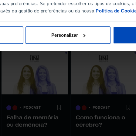
uas preferências. Se pretender escolher os tipos de cookies, cl
ravés da gestão de preferências ou da nossa
Política de Cooki
r
Personalizar
PODCAST
PODCAST
Falha de memória
Como funciona o
ou demência?
cérebro?