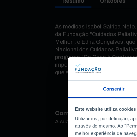
Resumo
Oradores
As médicas Isabel Galriça Neto,
da Fundação "Cuidados Paliati
Melhor", e Edna Gonçalves, que
Nacional dos Cuidados Paliativ
programa "Da Capa à Contracap
importância destes cuidados de
que estão a ser dadas em temp
Consentir
Este website utiliza cookies
Como avalia este conteúdo
Utilizamos, por definição, a
A sua opinião é importante.
através do mesmo. Ao "Permit
melhor experiência de naveg