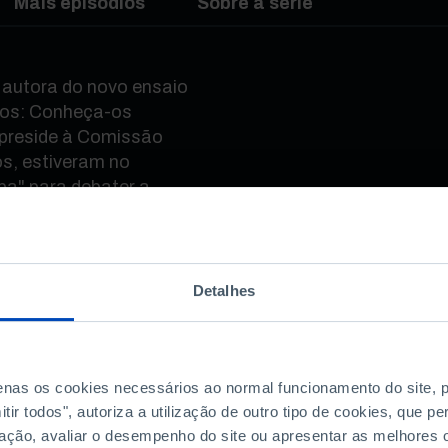
Mais episódios
Sobre a série
 autora do novo ensaio
vos: Conheça-os
 preside à Comissão
os, estiveram no
a" para debater a
 saúde e as respostas
o de pandemia.
Detalhes
?
penas os cookies necessários ao normal funcionamento do site,
ir todos", autoriza a utilização de outro tipo de cookies, que 
ação, avaliar o desempenho do site ou apresentar as melhores o