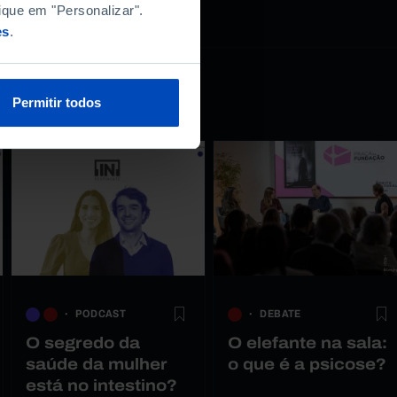
ique em "Personalizar".
es
.
Permitir todos
PODCAST
DEBATE
O segredo da
O elefante na sala:
saúde da mulher
o que é a psicose?
está no intestino?