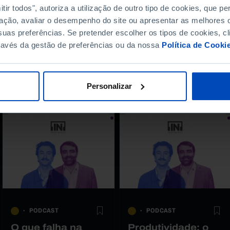
ir todos", autoriza a utilização de outro tipo de cookies, que 
ação, avaliar o desempenho do site ou apresentar as melhores o
uas preferências. Se pretender escolher os tipos de cookies, cl
ravés da gestão de preferências ou da nossa
Política de Cooki
r
Personalizar
PODCAST
PODCAST
O que falha na
Produtividade: o