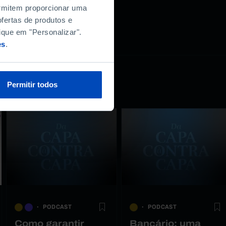
permitem proporcionar uma
fertas de produtos e
ique em "Personalizar".
es
.
Permitir todos
PODCAST
PODCAST
Como garantir
Bancário: uma