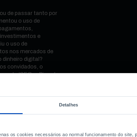
ou de passar tanto por
mentou o uso de
r pagamentos,
 investimentos e
iu o uso de
tos nos mercados de
 dinheiro digital?
os convidados, o
sor do ISEG; e Ricardo
volut em Portugal.
Detalhes
?
penas os cookies necessários ao normal funcionamento do site,