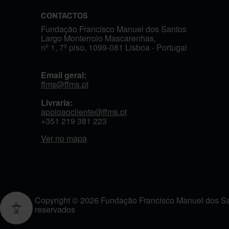
CONTACTOS
Fundação Francisco Manuel dos Santos
Largo Monterroio Mascarenhas,
nº 1, 7º piso, 1099-081 Lisboa - Portugal
Email geral:
ffms@ffms.pt
Livraria:
apoioaocliente@ffms.pt
+351
219 381 223
Ver no mapa
Copyright © 2026 Fundação Francisco Manuel dos San
reservados