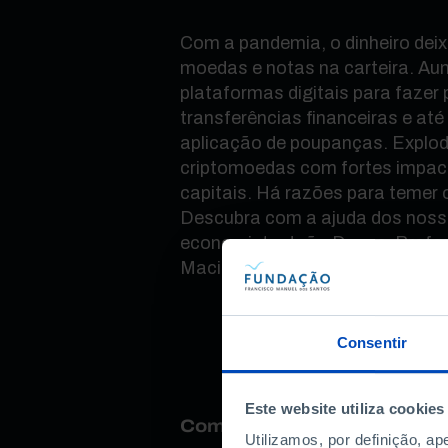
Com a pandemia, o dinheiro deix
moedas e notas na carteira. Au
plataformas digitais para faze
transferências financeiras e até
aplicação de poupanças. Explod
criptomoedas com fortes impac
capitais. ​Há razões para temer o
Descubra com a ajuda dos noss
economista João Duque, Profes
Macieira, Growth Manager da Re
Consentir
Este website utiliza cookies
Como avalia este conteúdo
Utilizamos, por definição, a