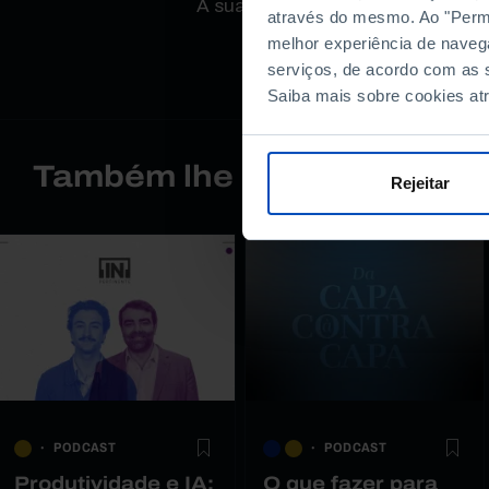
A sua opinião é importante.
através do mesmo. Ao "Permit
melhor experiência de naveg
serviços, de acordo com as s
Saiba mais sobre cookies at
Também lhe pode interessa
Rejeitar
PODCAST
PODCAST
Produtividade e IA:
O que fazer para