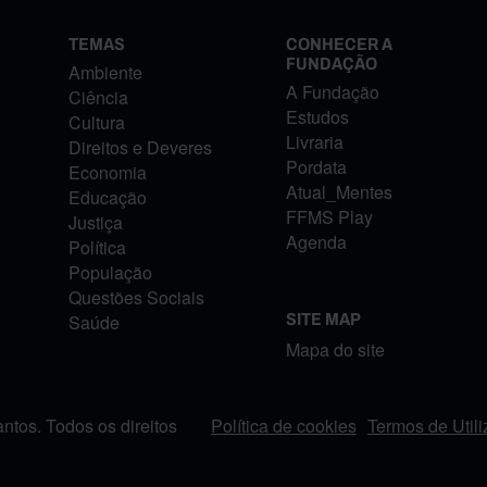
TEMAS
CONHECER A
FUNDAÇÃO
Ambiente
A Fundação
Ciência
Estudos
Cultura
Livraria
Direitos e Deveres
Pordata
Economia
Atual_Mentes
Educação
FFMS Play
Justiça
Agenda
Política
População
Questões Sociais
Saúde
SITE MAP
Mapa do site
tos. Todos os direitos
Política de cookies
Termos de Util
FOOTER MENU