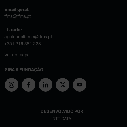
Email geral:
ffms@ffms.pt
Livraria:
apoioaocliente@ffms.pt
+351
219 381 223
Ver no mapa
SIGA A FUNDAÇÃO
DESENVOLVIDO POR
NTT DATA