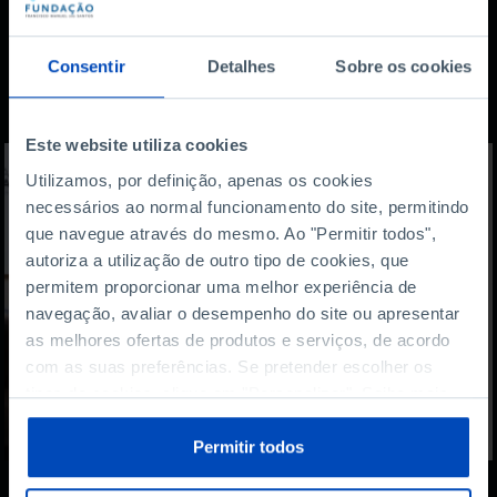
Também lhe pode
Consentir
Detalhes
Sobre os cookies
interessar
Este website utiliza cookies
Utilizamos, por definição, apenas os cookies
necessários ao normal funcionamento do site, permitindo
que navegue através do mesmo. Ao "Permitir todos",
autoriza a utilização de outro tipo de cookies, que
permitem proporcionar uma melhor experiência de
navegação, avaliar o desempenho do site ou apresentar
as melhores ofertas de produtos e serviços, de acordo
com as suas preferências. Se pretender escolher os
tipos de cookies, clique em "Personalizar". Saiba mais
sobre cookies através da gestão de preferências ou da
nossa
Política de Cookies
.
Permitir todos