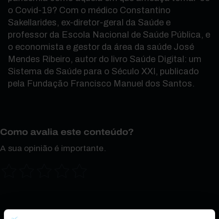
o Covid-19? Com o médico Constantino
Sakellarides, ex-diretor-geral da Saúde e
professor da Escola Nacional de Saúde Pública, e
o economista e gestor da área da saúde José
Mendes Ribeiro, autor do livro Saúde Digital: um
Sistema de Saúde para o Século XXI, publicado
pela Fundação Francisco Manuel dos Santos.
Como avalia este conteúdo?
A sua opinião é importante.