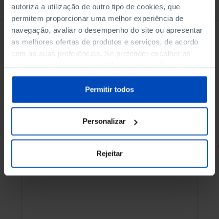
À venda na Livraria
autoriza a utilização de outro tipo de cookies, que
permitem proporcionar uma melhor experiência de
navegação, avaliar o desempenho do site ou apresentar
as melhores ofertas de produtos e serviços, de acordo
com as suas preferências. Se pretender escolher os
tipos de cookies, clique em "Personalizar". Saiba mais
sobre cookies através da gestão de preferências ou da
nossa
Política de Cookies
.
Permitir todos
Personalizar
RETRATOS
Rejeitar
Promessas do Futebol