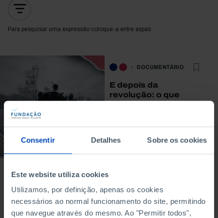
Para pesquisar uma expressão coloque-a entre aspas
DOCUMENTÁRIO
E depois da
revolução: o que
conquistaram as
mulheres?
01/04/2024
Consentir
Detalhes
Sobre os cookies
23 MIN
Este website utiliza cookies
Utilizamos, por definição, apenas os cookies
necessários ao normal funcionamento do site, permitindo
que navegue através do mesmo. Ao "Permitir todos",