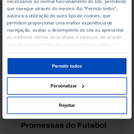
necessários ao normal funcionamento do site, permitindo
que navegue através do mesmo. Ao "Permitir todos",
autoriza a utilização de outro tipo de cookies, que
permitem proporcionar uma melhor experiência de
À venda na Livraria
navegação, avaliar o desempenho do site ou apresentar
as melhores ofertas de produtos e serviços, de acordo
com as suas preferências. Se pretender escolher os
tipos de cookies, clique em "Personalizar". Saiba mais
sobre cookies através da gestão de preferências ou da
nossa
Política de Cookies
.
Permitir todos
Personalizar
Rejeitar
RETRATOS
Promessas do Futebol