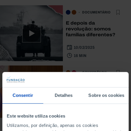
DOCUMENTÁRIO
E depois da
revolução: somos
famílias diferentes?
10/02/2025
16 MIN
CONFERÊNCIA
Quem manda ter
filhos?
Consentir
Detalhes
Sobre os cookies
06/05/2016
127 MIN
Este website utiliza cookies
Utilizamos, por definição, apenas os cookies