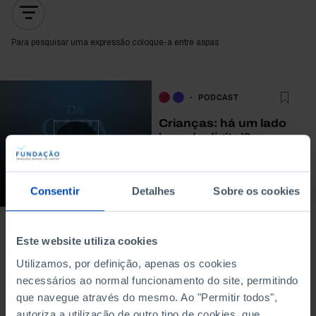
Para pesquisar uma expressão coloque-a entre aspas
PODCAST
Crianças: há um lado
bom do digital?
17/02/2026
46 MIN
Consentir
Detalhes
Sobre os cookies
Este website utiliza cookies
Utilizamos, por definição, apenas os cookies
necessários ao normal funcionamento do site, permitindo
À venda na Livraria
que navegue através do mesmo. Ao "Permitir todos",
autoriza a utilização de outro tipo de cookies, que