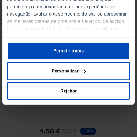
permitem proporcionar uma melhor experiência de
navegação, avaliar o desempenho do site ou apresentar
as melhores ofertas de produtos e serviços, de acordo
com as suas preferências. Se pretender escolher os
tipos de cookies, clique em "Personalizar". Saiba mais
sobre cookies através da gestão de preferências ou da
nossa
Política de Cookies
.
Permitir todos
Personalizar
RETRATOS
Rejeitar
Promessas do Futebol
4,50 €
5,00 €
-10%