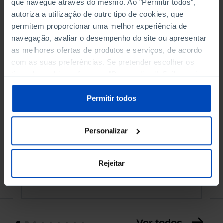
que navegue através do mesmo. Ao "Permitir todos",
autoriza a utilização de outro tipo de cookies, que
permitem proporcionar uma melhor experiência de
navegação, avaliar o desempenho do site ou apresentar
as melhores ofertas de produtos e serviços, de acordo
com as suas preferências. Se pretender escolher os
RETRATOS
tipos de cookies, clique em "Personalizar". Saiba mais
Promessas do Futebol
sobre cookies através da gestão de preferências ou da
nossa
Política de Cookies
.
Permitir todos
Personalizar
4,50 €
5,00 €
-10%
Rejeitar
Comprar
Ver todos