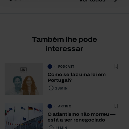
Também lhe pode
interessar
PODCAST
Como se faz uma lei em
Portugal?
38 MIN
ARTIGO
O atlantismo não morreu —
está a ser renegociado
11 MIN