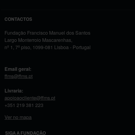
CONTACTOS
Fundação Francisco Manuel dos Santos
Largo Monterroio Mascarenhas,
nº 1, 7º piso, 1099-081 Lisboa - Portugal
Email geral:
ffms@ffms.pt
Livraria:
apoioaocliente@ffms.pt
+351
219 381 223
Ver no mapa
SIGA A FUNDAÇÃO