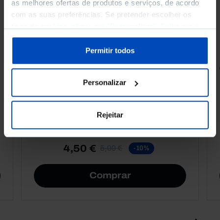
as melhores ofertas de produtos e serviços, de acordo
com as suas preferências. Se pretender escolher os
tipos de cookies, clique em "Personalizar". Saiba mais
sobre cookies através da gestão de preferências ou da
nossa
Política de Cookies
.
Permitir todos
RETRATOS
Personalizar
Promessas do Futebol
Rejeitar
4,50 €
5,00 €
-10%
Comprar