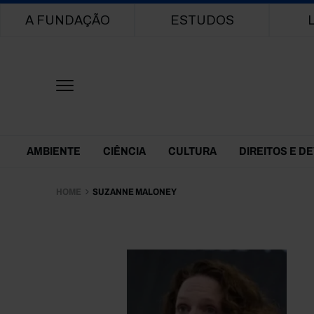
Main navigation
A FUNDAÇÃO
ESTUDOS
Themes Menu
AMBIENTE
CIÊNCIA
CULTURA
DIREITOS E D
HOME
SUZANNE MALONEY