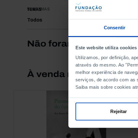
SUBTEMAS
TEMAS
Todos
Consentir
Não foram encontrados 
Este website utiliza cookies
Utilizamos, por definição, a
através do mesmo. Ao "Permit
À venda na Livraria
melhor experiência de naveg
serviços, de acordo com as s
Saiba mais sobre cookies at
Rejeitar