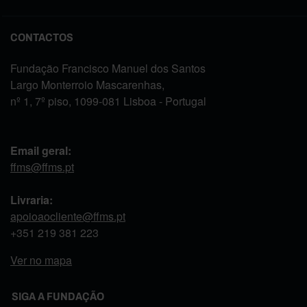
CONTACTOS
Fundação Francisco Manuel dos Santos
Largo Monterroio Mascarenhas,
nº 1, 7º piso, 1099-081 Lisboa - Portugal
Email geral:
ffms@ffms.pt
Livraria:
apoioaocliente@ffms.pt
+351
219 381 223
Ver no mapa
SIGA A FUNDAÇÃO