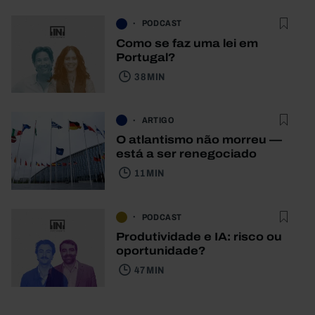
PODCAST
Como se faz uma lei em
Portugal?
38 MIN
ARTIGO
O atlantismo não morreu —
está a ser renegociado
11 MIN
PODCAST
Produtividade e IA: risco ou
oportunidade?
47 MIN